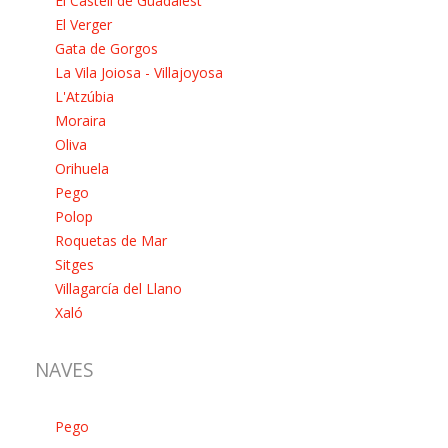
El Castell de Guadalest
El Verger
Gata de Gorgos
La Vila Joiosa - Villajoyosa
L'Atzúbia
Moraira
Oliva
Orihuela
Pego
Polop
Roquetas de Mar
Sitges
Villagarcía del Llano
Xaló
NAVES
Pego