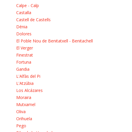
Calpe - Calp
Castalla
Castell de Castells
Dénia
Dolores
El Poble Nou de Benitatxell - Benitachell
El Verger
Finestrat
Fortuna
Gandia
L'Alfàs del Pi
L'Atzúbia
Los Alcázares
Moraira
Mutxamel
Oliva
Orihuela
Pego