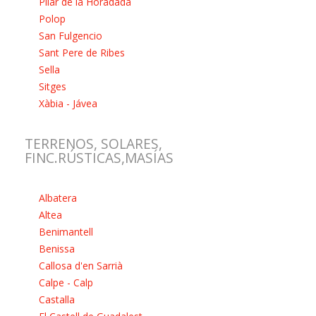
Pilar de la Horadada
Polop
San Fulgencio
Sant Pere de Ribes
Sella
Sitges
Xàbia - Jávea
TERRENOS, SOLARES,
FINC.RÚSTICAS,MASÍAS
Albatera
Altea
Benimantell
Benissa
Callosa d'en Sarrià
Calpe - Calp
Castalla