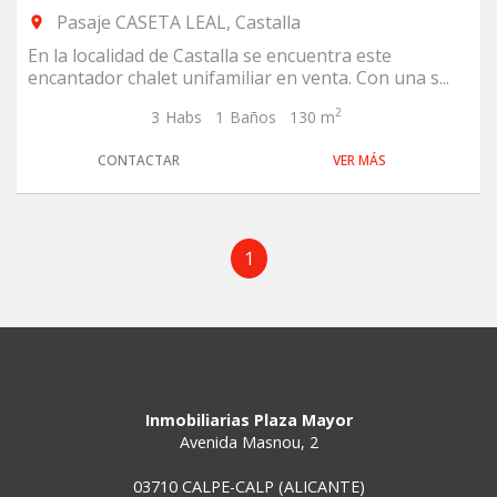
Pasaje CASETA LEAL, Castalla
room
En la localidad de Castalla se encuentra este
encantador chalet unifamiliar en venta. Con una s...
2
3
Habs
1
Baños
130 m
CONTACTAR
VER MÁS
1
Inmobiliarias Plaza Mayor
Avenida Masnou, 2
03710 CALPE-CALP (ALICANTE)