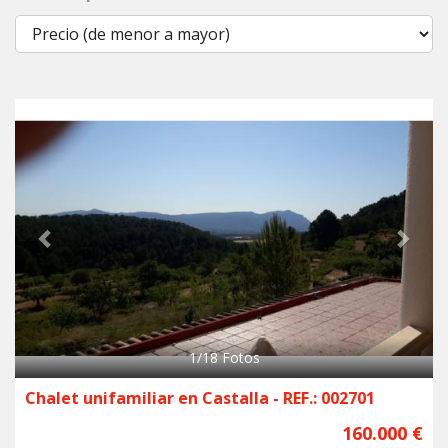
Previous
Next
1
/
18
Fotos
Chalet unifamiliar en Castalla - REF.: 002701
160.000 €