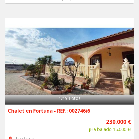
Previous
Next
1
/
19
Fotos
Chalet en Fortuna - REF.: 002746i6
230.000 €
¡Ha bajado 15.000 €!
Fortuna
room