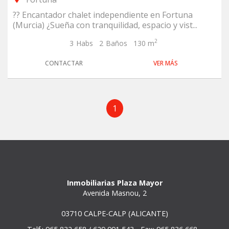
?? Encantador chalet independiente en Fortuna
(Murcia) ¿Sueña con tranquilidad, espacio y vist...
2
3
Habs
2
Baños
130 m
CONTACTAR
VER MÁS
1
Inmobiliarias Plaza Mayor
Avenida Masnou, 2
03710 CALPE-CALP (ALICANTE)