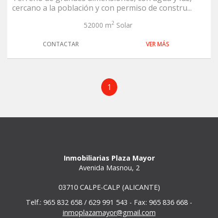
cercano a la población y con permiso de constru...
2
52000 m
Solar
CONTACTAR
VER MÁS
1
Inmobiliarias Plaza Mayor
Avenida Masnou, 2
03710 CALPE-CALP (ALICANTE)
Telf.: 965 832 658 / 629 991 543 - Fax: 965 836 668 -
inmoplazamayor@gmail.com