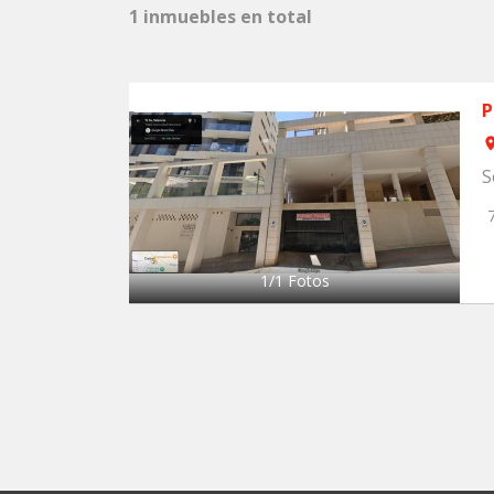
1 inmuebles en total
P
ro
S
1
/
1
Fotos