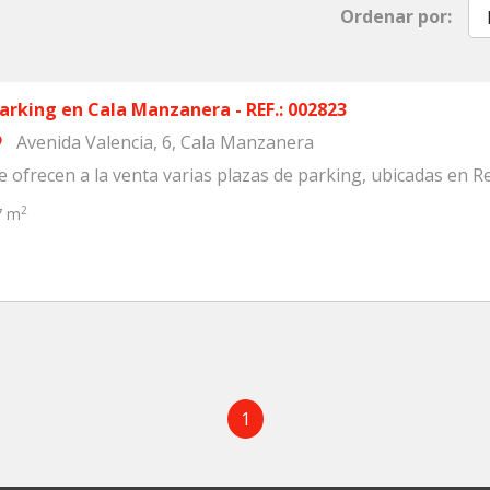
Ordenar por:
arking en Cala Manzanera - REF.: 002823
Avenida Valencia, 6, Cala Manzanera
om
e ofrecen a la venta varias plazas de parking, ubicadas en Re
2
7 m
1