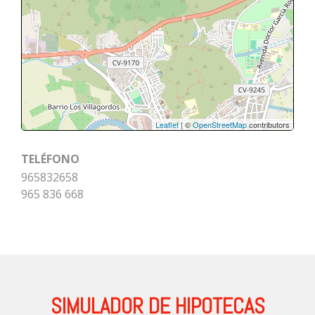
Leaflet
| ©
OpenStreetMap
contributors
TELÉFONO
965832658
965 836 668
SIMULADOR DE HIPOTECAS