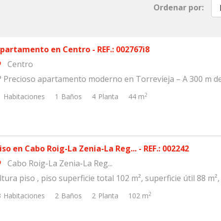
Ordenar por:
partamento en Centro - REF.: 002767i8
Centro
om
? Precioso apartamento moderno en Torrevieja – A 300 m de l
2
1
Habitaciones
1
Baños
4
Planta
44 m
iso en Cabo Roig-La Zenia-La Reg... - REF.: 002242
Cabo Roig-La Zenia-La Reg...
om
ltura piso , piso superficie total 102 m², superficie útil 88 m², 
2
3
Habitaciones
2
Baños
2
Planta
102 m