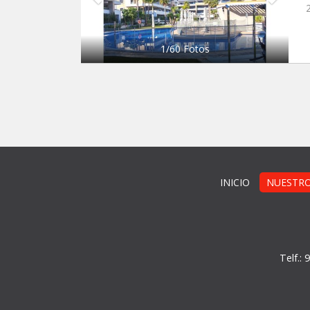
1
/
60
Fotos
INICIO
NUESTRO
Telf.: