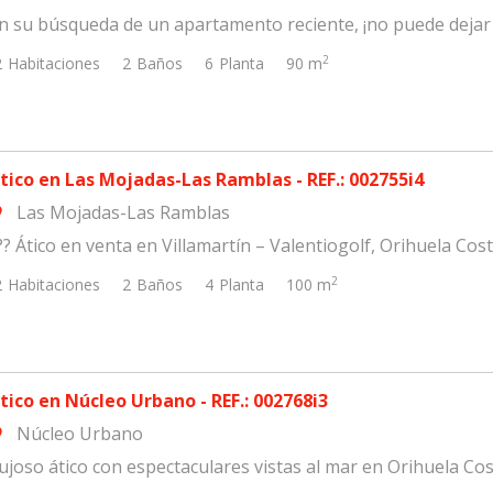
n su búsqueda de un apartamento reciente, ¡no puede dejar de 
2
2
Habitaciones
2
Baños
6
Planta
90 m
tico en Las Mojadas-Las Ramblas - REF.: 002755i4
Las Mojadas-Las Ramblas
om
?? Ático en venta en Villamartín – Valentiogolf, Orihuela Co
2
2
Habitaciones
2
Baños
4
Planta
100 m
tico en Núcleo Urbano - REF.: 002768i3
Núcleo Urbano
om
ujoso ático con espectaculares vistas al mar en Orihuela Costa