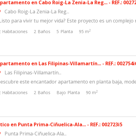
partamento en Cabo Roig-La Zenia-La Reg... - REF.: 0027
Cabo Roig-La Zenia-La Reg...
om
Listo para vivir tu mejor vida? Este proyecto es un complejo r
2
2
Habitaciones
2
Baños
5
Planta
95 m
partamento en Las Filipinas-Villamartín... - REF.: 002754i
Las Filipinas-Villamartín...
om
escubre este encantador apartamento en planta baja, modelo 
2
2
Habitaciones
2
Baños
Bajo
Planta
90 m
tico en Punta Prima-Ciñuelica-Ala... - REF.: 002723i5
Punta Prima-Ciñuelica-Ala...
om