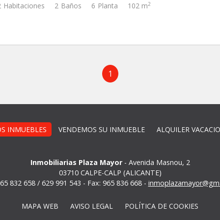
2
2
Habitaciones
2
Baños
6
Planta
102 m
1
S INMUEBLES
VENDEMOS SU INMUEBLE
ALQUILER VACACI
Inmobiliarias Plaza Mayor
-
Avenida Masnou, 2
03710 CALPE-CALP (ALICANTE)
 965 832 658 / 629 991 543 - Fax: 965 836 668 -
inmoplazamayor@gma
MAPA WEB
AVISO LEGAL
POLÍTICA DE COOKIES