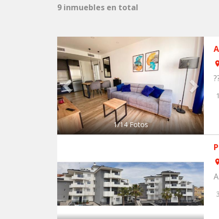
9 inmuebles en total
Previous
Next
A
ro
?
1
/
14
Fotos
P
ro
A