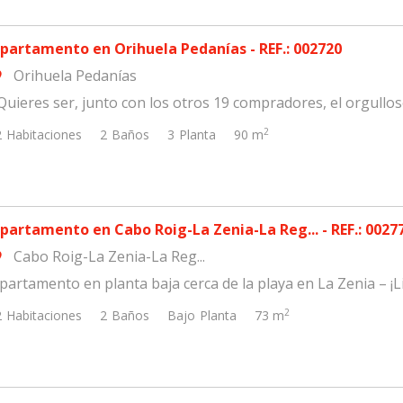
partamento en Orihuela Pedanías - REF.: 002720
Orihuela Pedanías
om
Quieres ser, junto con los otros 19 compradores, el orgulloso
2
2
Habitaciones
2
Baños
3
Planta
90 m
partamento en Cabo Roig-La Zenia-La Reg... - REF.: 0027
Cabo Roig-La Zenia-La Reg...
om
partamento en planta baja cerca de la playa en La Zenia – ¡Lis
2
2
Habitaciones
2
Baños
Bajo
Planta
73 m