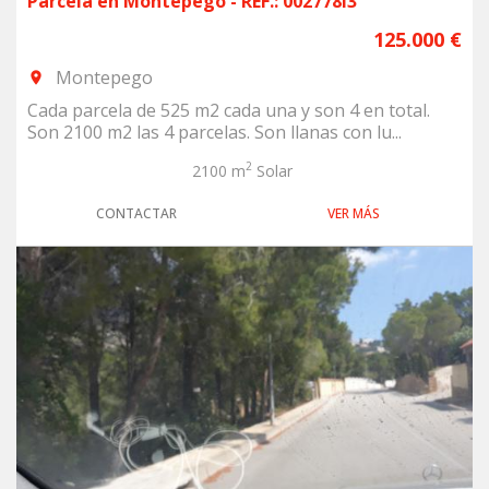
Parcela en Montepego - REF.: 002778i3
125.000 €
Montepego
room
Cada parcela de 525 m2 cada una y son 4 en total.
Son 2100 m2 las 4 parcelas. Son llanas con lu...
2
2100 m
Solar
CONTACTAR
VER MÁS