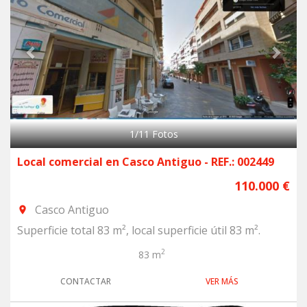
1
/
11
Fotos
Local comercial en Casco Antiguo - REF.: 002449
110.000 €
Casco Antiguo
room
Superficie total 83 m², local superficie útil 83 m².
2
83 m
CONTACTAR
VER MÁS