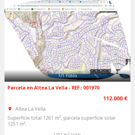
1
/
1
Fotos
Parcela en Altea La Vella - REF.: 001970
112.000 €
Altea La Vella
room
Superficie total 1261 m², parcela superficie solar
1251 m².
2
1251 m
Solar