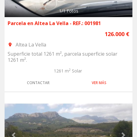
1
/
1
Fotos
Parcela en Altea La Vella - REF.: 001981
126.000 €
Altea La Vella
room
Superficie total 1261 m², parcela superficie solar
1261 m².
2
1261 m
Solar
CONTACTAR
VER MÁS
Previous
Next