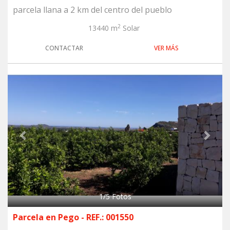
parcela llana a 2 km del centro del pueblo
2
13440 m
Solar
CONTACTAR
VER MÁS
Previous
Next
1
/
5
Fotos
Parcela en Pego - REF.: 001550