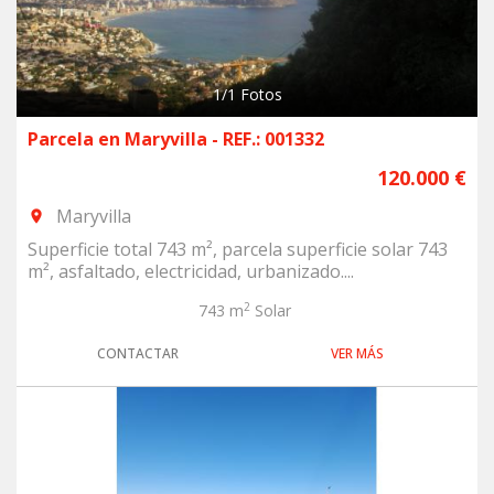
1
/
1
Fotos
Parcela en Maryvilla - REF.: 001332
120.000 €
Maryvilla
room
Superficie total 743 m², parcela superficie solar 743
m², asfaltado, electricidad, urbanizado....
2
743 m
Solar
CONTACTAR
VER MÁS