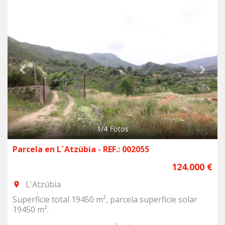
Previous
Next
1
/
4
Fotos
Parcela en L´Atzúbia - REF.: 002055
124.000 €
L'Atzúbia
room
Superficie total 19450 m², parcela superficie solar
19450 m².