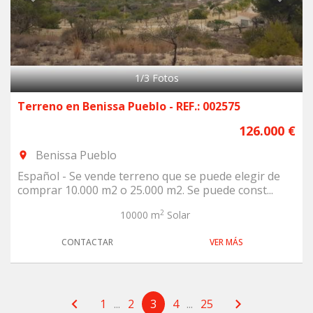
1
/
3
Fotos
Terreno en Benissa Pueblo - REF.: 002575
126.000 €
Benissa Pueblo
room
Español - Se vende terreno que se puede elegir de
comprar 10.000 m2 o 25.000 m2. Se puede const...
2
10000 m
Solar
CONTACTAR
VER MÁS
chevron_left
chevron_right
1
...
2
3
4
...
25