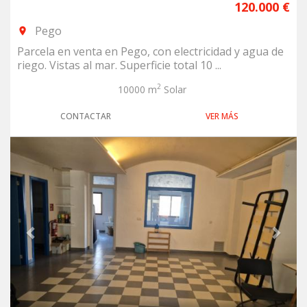
120.000 €
Pego
room
Parcela en venta en Pego, con electricidad y agua de
riego. Vistas al mar. Superficie total 10 ...
2
10000 m
Solar
CONTACTAR
VER MÁS
Previous
Next