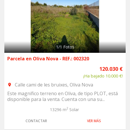
1
/
1
Fotos
Parcela en Oliva Nova - REF.: 002320
120.030 €
¡Ha bajado 10.000 €!
Calle cami de les bruixes, Oliva Nova
room
Este magnífico terreno en Oliva, de tipo PLOT, está
disponible para la venta. Cuenta con una su...
2
13296 m
Solar
CONTACTAR
VER MÁS