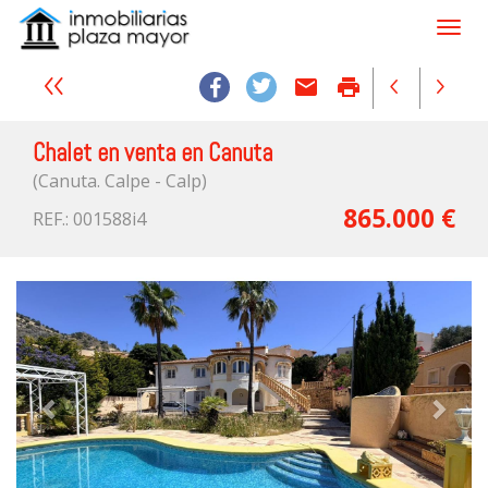
email
print
Chalet en venta en Canuta
(Canuta. Calpe - Calp)
865.000 €
REF.: 001588i4