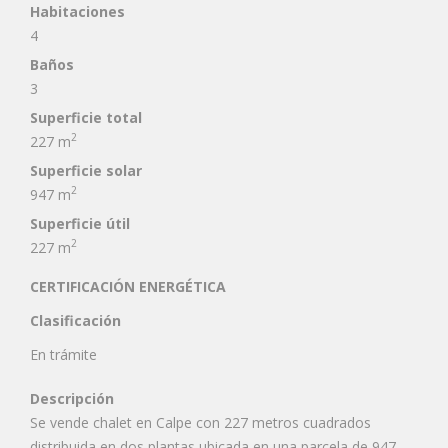
Habitaciones
4
Baños
3
Superficie total
2
227 m
Superficie solar
2
947 m
Superficie útil
2
227 m
CERTIFICACIÓN ENERGÉTICA
Clasificación
En trámite
Descripción
Se vende chalet en Calpe con 227 metros cuadrados
distribuida en dos plantas ubicada en una parcela de 947