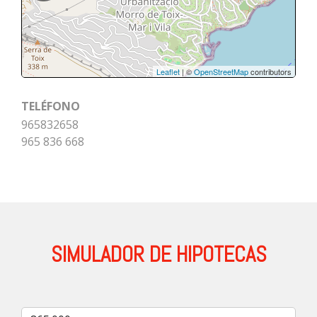
Leaflet
| ©
OpenStreetMap
contributors
TELÉFONO
965832658
965 836 668
SIMULADOR DE HIPOTECAS